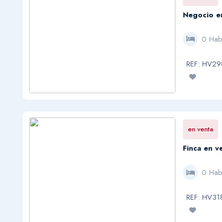
Negocio en
0 Hab
REF: HV2
en venta
Finca en ve
0 Hab
REF: HV3