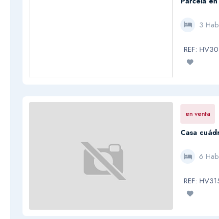
Parcela en
3 Hab
REF: HV3
en venta
Casa cuádr
6 Hab
REF: HV3