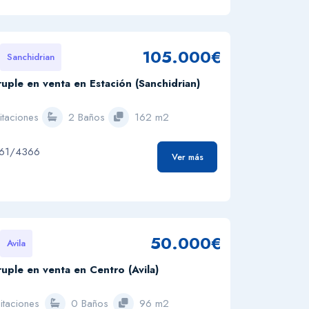
105.000€
Sanchidrian
uple en venta en Estación (Sanchidrian)
itaciones
2 Baños
162 m2
961/4366
Ver más
50.000€
Avila
uple en venta en Centro (Avila)
itaciones
0 Baños
96 m2