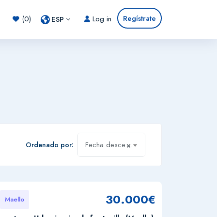
Regístrate
(0)
Log in
ESP
Fecha descendente
Ordenado por:
×
30.000€
Maello