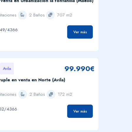
 venta en Urbanizacion la fontanilla (Maello)
itaciones
2 Baños
707 m2
049/4366
Ver más
99.990€
Avila
uple en venta en Norte (Avila)
itaciones
2 Baños
172 m2
152/4366
Ver más