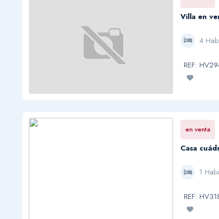
Villa en v
4 Hab
REF: HV2
en venta
Casa cuádr
1 Habi
REF: HV31