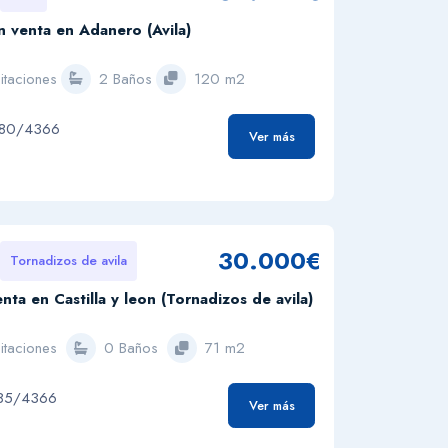
 venta en Adanero (Avila)
itaciones
2 Baños
120 m2
980/4366
Ver más
30.000€
Tornadizos de avila
nta en Castilla y leon (Tornadizos de avila)
itaciones
0 Baños
71 m2
185/4366
Ver más