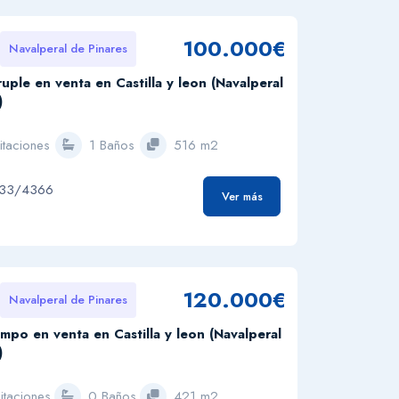
100.000€
Navalperal de Pinares
uple en venta en Castilla y leon (Navalperal
)
itaciones
1 Baños
516 m2
233/4366
Ver más
120.000€
Navalperal de Pinares
mpo en venta en Castilla y leon (Navalperal
)
itaciones
0 Baños
421 m2