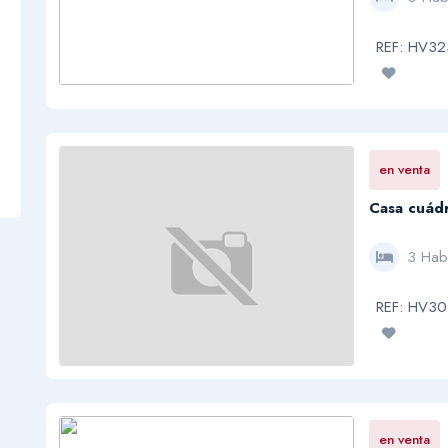
REF: HV3
en venta
Casa cuádr
3 Hab
REF: HV3
en venta