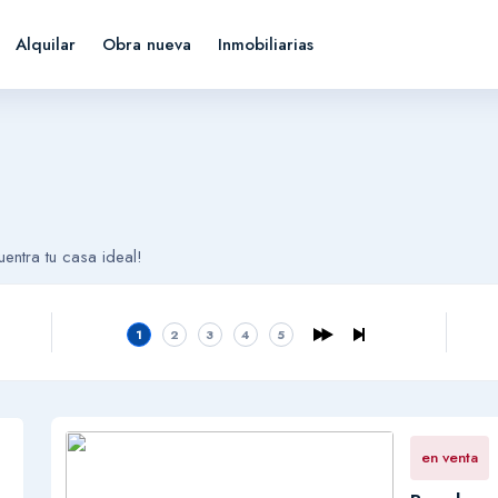
Alquilar
Obra nueva
Inmobiliarias
entra tu casa ideal!
1
2
3
4
5
en venta