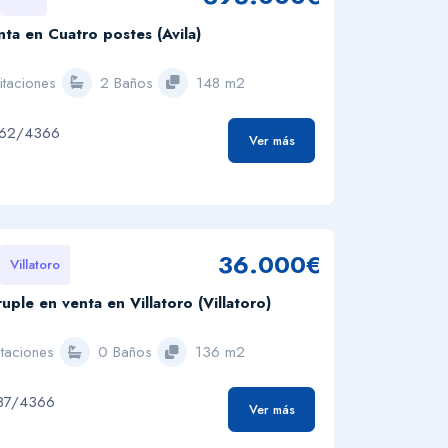
enta en Cuatro postes (Avila)
itaciones
2 Baños
148 m2
962/4366
Ver más
36.000€
Villatoro
uple en venta en Villatoro (Villatoro)
taciones
0 Baños
136 m2
87/4366
Ver más