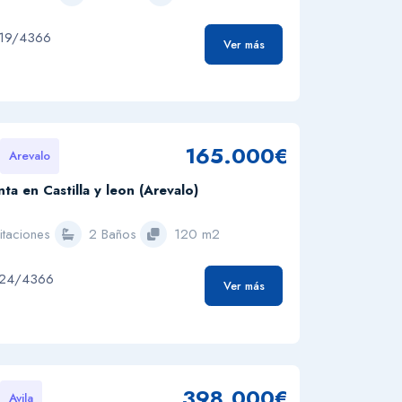
219/4366
Ver más
165.000€
Arevalo
ta en Castilla y leon (Arevalo)
itaciones
2 Baños
120 m2
224/4366
Ver más
398.000€
Avila