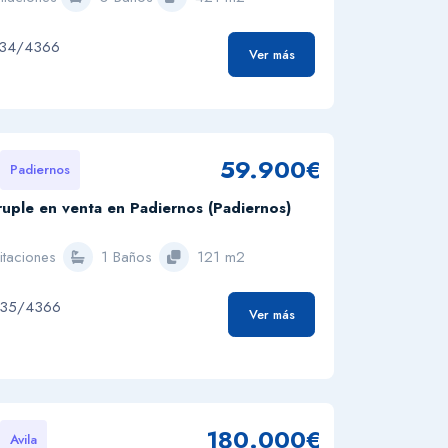
234/4366
Ver más
59.900€
Padiernos
uple en venta en Padiernos (Padiernos)
itaciones
1 Baños
121 m2
035/4366
Ver más
180.000€
Avila