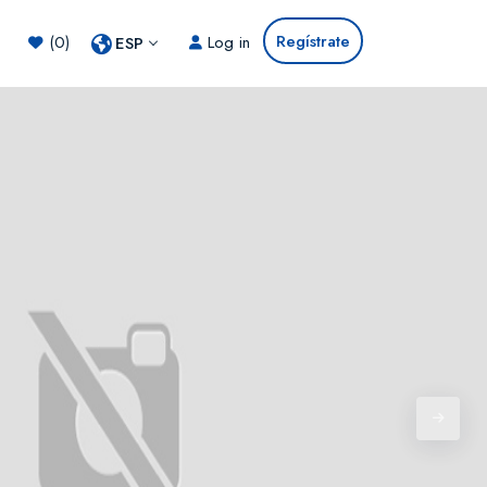
Regístrate
(0)
Log in
ESP