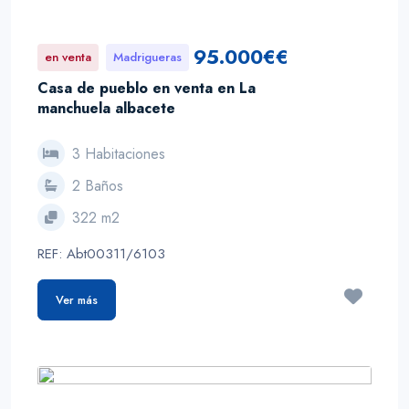
95.000€€
en venta
Madrigueras
Casa de pueblo en venta en La
manchuela albacete
3 Habitaciones
2 Baños
322 m2
REF: Abt00311/6103
Ver más