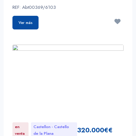
REF: Abt00369/6103
Ver más
en
Castellon - Castello
320.000€€
venta
de la Plana