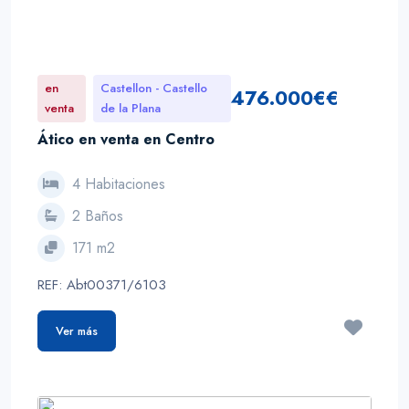
en
Castellon - Castello
476.000€€
venta
de la Plana
Ático en venta en Centro
4 Habitaciones
2 Baños
171 m2
REF: Abt00371/6103
Ver más