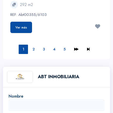
292 m2
REF: Abt00355/6103
Ver más
1
2
3
4
5
ABT INMOBILIARIA
Nombre