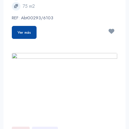
75 m2
REF: Abt00293/6103
Ver más