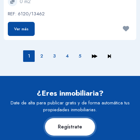
0 m2
REF: 6120/13462
Ver más
1
2
3
4
5
¿Eres inmobiliaria?
Date de alta para publicar gratis y de forma automática tus
propiedades inmobiliarias.
Regístrate