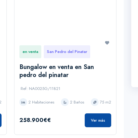
en venta
San Pedro del Pinatar
Bungalow en venta en San
pedro del pinatar
Ref: NA0025G/11821
2
2 Habitaciones
2 Baños
75 m2
258.900€€
Ver más