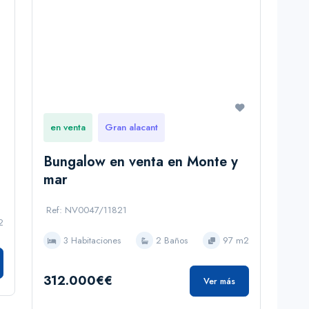
en venta
Gran alacant
Bungalow en venta en Monte y
mar
Ref: NV0047/11821
2
3 Habitaciones
2 Baños
97 m2
312.000€€
Ver más