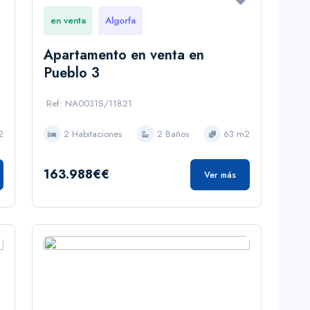
en venta
Algorfa
Apartamento en venta en
Pueblo 3
Ref: NA0031S/11821
2
2 Habitaciones
2 Baños
63 m2
163.988€€
Ver más