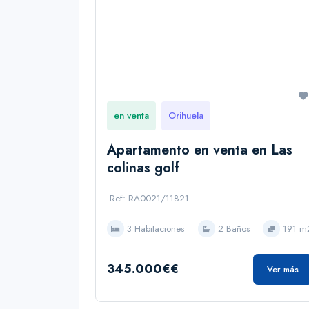
en venta
Orihuela
Apartamento en venta en Las
colinas golf
Ref: RA0021/11821
3 Habitaciones
2 Baños
191 m
345.000€€
Ver más