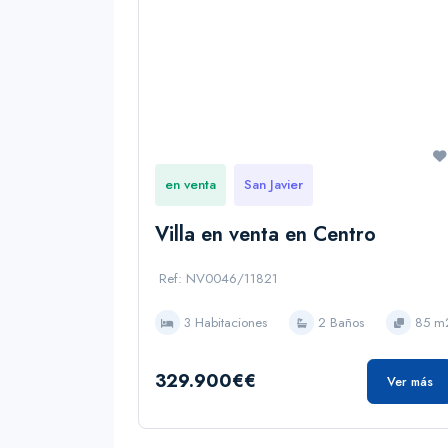
en venta
San Javier
Villa en venta en Centro
Ref: NV0046/11821
3 Habitaciones
2 Baños
85 m
329.900€€
Ver más