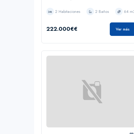
2 Habitaciones
2 Baños
64 m
222.000€€
Ver más