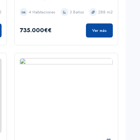
2
4 Habitaciones
3 Baños
288 m2
735.000€€
Ver más