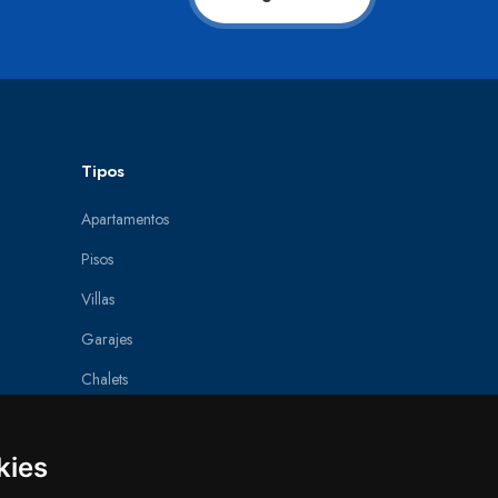
Tipos
Apartamentos
Pisos
Villas
Garajes
Chalets
Áticos
Villas de lujo
kies