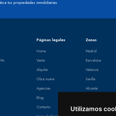
tica tus propiedades inmobiliarias.
Páginas legales
Zonas
Home
Madrid
nta,
Venta
Barcelona
Alquiler
Valencia
Obra nueva
Sevilla
Agencias
Alicante
Blog
Zaragoza
Contacto
Asturias
Utilizamos coo