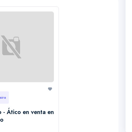
aira
 - Ático en venta en
no