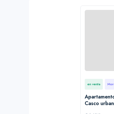
en venta
Mor
Apartamento
Casco urba