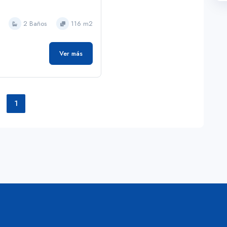
2 Baños
116 m2
Ver más
1