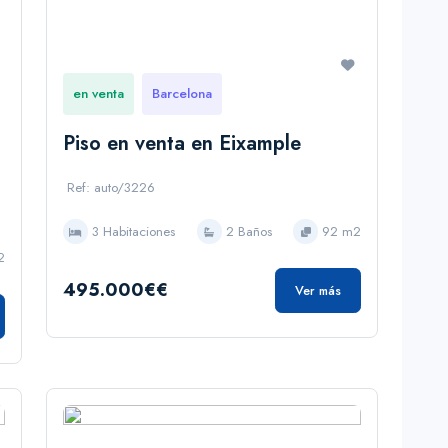
en venta
Barcelona
Piso en venta en Eixample
Ref: auto/3226
3 Habitaciones
2 Baños
92 m2
2
495.000€€
Ver más