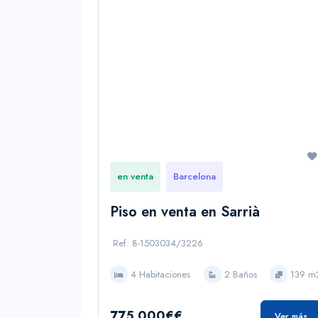
en venta
Barcelona
Piso en venta en Sarrià
Ref: 8-1503034/3226
4 Habitaciones
2 Baños
139 m
775.000€€
Ver más