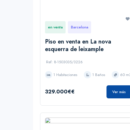
en venta
Barcelona
Piso en venta en La nova
esquerra de leixample
Ref: 8-1503035/3226
1 Habitaciones
1 Baños
60 m
329.000€€
Ver más