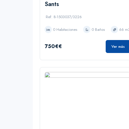
Sants
Ref: 8-1503037/3226
0 Habitaciones
0 Baños
66 m
750€€
Ver más