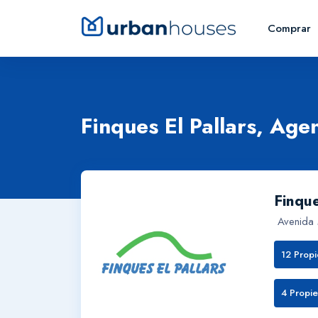
Comprar
Finques El Pallars, Agen
Finque
Avenida 
12 Prop
4 Propie