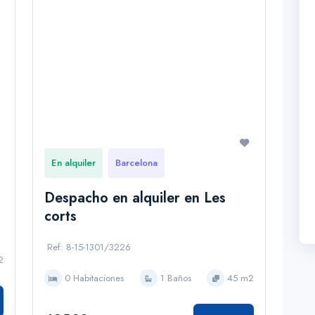
En alquiler
Barcelona
Despacho en alquiler en Les
corts
Ref: 8-15-1301/3226
2
0 Habitaciones
1 Baños
45 m2