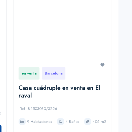
en venta
Barcelona
Casa cuádruple en venta en El
raval
Ref: 8-1503030/3226
2
9 Habitaciones
4 Baños
406 m2