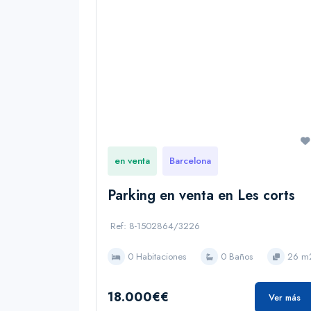
en venta
Barcelona
Parking en venta en Les corts
Ref: 8-1502864/3226
0 Habitaciones
0 Baños
26 m
18.000€€
Ver más