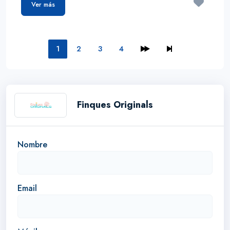
Ver más
1
2
3
4
Finques Originals
Nombre
Email