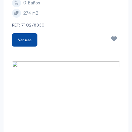
0 Baños
274 m2
REF: 7102/8330
Ver más