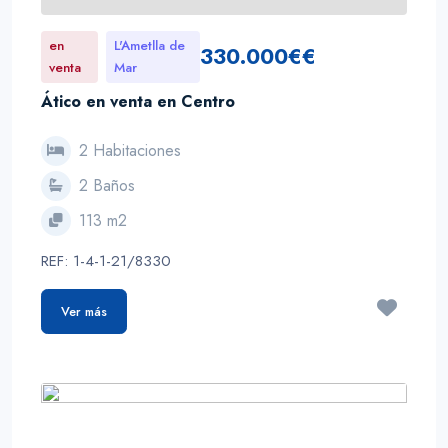
en
L'Ametlla de
330.000€€
venta
Mar
Ático en venta en Centro
2 Habitaciones
2 Baños
113 m2
REF: 1-4-1-21/8330
Ver más