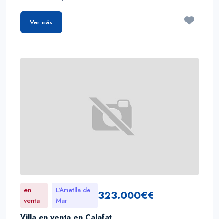
Ver más
en
L'Ametlla de
323.000€€
venta
Mar
Villa en venta en Calafat