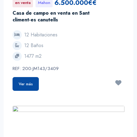
6.500.000€€
en venta
Mahon
Casa de campo en venta en Sant
climent-es canutells
12 Habitaciones
12 Baños
1477 m2
REF: 200-JM143/3409
Ver más