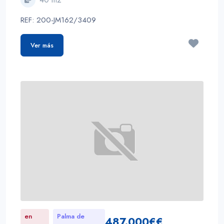
REF: 200-JM162/3409
Ver más
en
Palma de
487.000€€