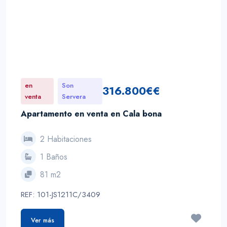
en
Son
316.800€€
venta
Servera
Apartamento en venta en Cala bona
2 Habitaciones
1 Baños
81 m2
REF: 101-JS1211C/3409
Ver más