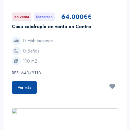
64.000€€
en venta
Mazarron
Casa cuádruple en venta en Centro
0 Habitaciones
0 Baños
110 m2
REF: 640/9110
Ver más