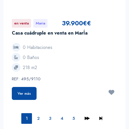
39.900€€
en venta
Maria
Casa cuádruple en venta en MarÍa
0 Habitaciones
0 Baños
218 m2
REF: 495/9110
Ver más
1
2
3
4
5