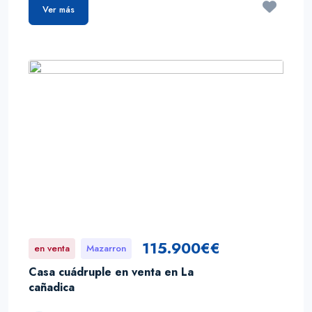
Ver más
115.900€€
en venta
Mazarron
Casa cuádruple en venta en La
cañadica