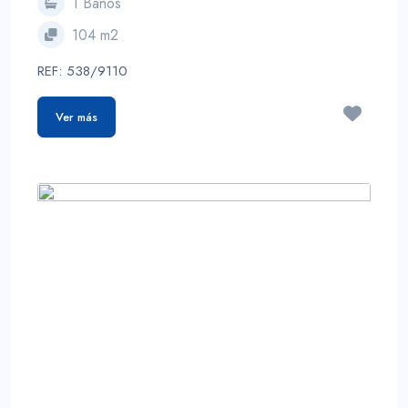
1 Baños
104 m2
REF: 538/9110
Ver más