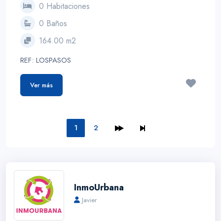
0 Habitaciones
0 Baños
164.00 m2
REF: LOSPASOS
Ver más
1
2
InmoUrbana
Javier