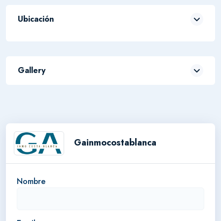
Ubicación
Leaflet
| ©
OpenStreetMap
contributors
Gallery
+
-
Gainmocostablanca
Nombre