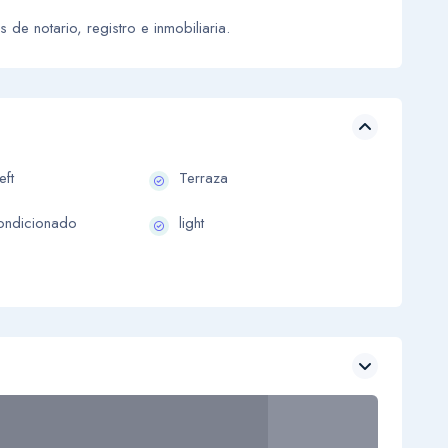
e notario, registro e inmobiliaria.
eft
Terraza
ondicionado
light