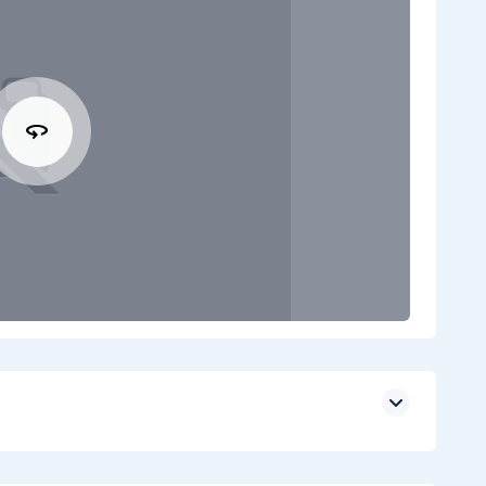
360
Leaflet
| ©
OpenStreetMap
contributors