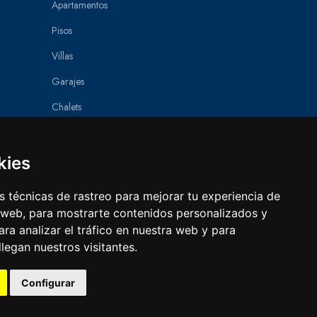
Apartamentos
Pisos
Villas
Garajes
Chalets
Áticos
Villas de lujo
kies
Casas de pueblo
 técnicas de rastreo para mejorar tu experiencia de
Parcelas
 web, para mostrarte contenidos personalizados y
ra analizar el tráfico en nuestra web y para
Casas de campo
egan nuestros visitantes.
Obra nueva
Configurar