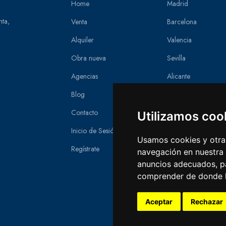
Home
Madrid
nta,
Venta
Barcelona
Alquiler
Valencia
Obra nueva
Sevilla
Agencias
Alicante
Blog
Zaragoza
Contacto
Asturias
Utilizamos coo
Inicio de Sesión
Murcia
Usamos cookies y otras
Regístrate
Málaga
navegación en nuestra
anuncios adecuados, pa
Salamanca
comprender de donde ll
Cádiz
Aceptar
Rechazar
Las Palmas