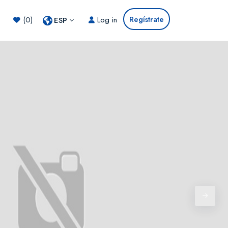
Regístrate
(0)
Log in
ESP