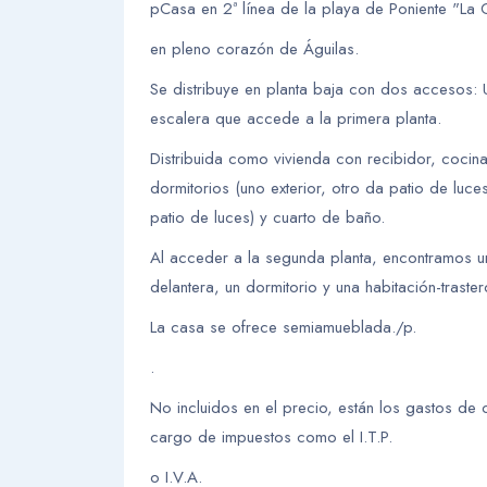
pCasa en 2ª línea de la playa de Poniente "La C
en pleno corazón de Águilas.
Se distribuye en planta baja con dos accesos: 
escalera que accede a la primera planta.
Distribuida como vivienda con recibidor, coci
dormitorios (uno exterior, otro da patio de luce
patio de luces) y cuarto de baño.
Al acceder a la segunda planta, encontramos un
delantera, un dormitorio y una habitación-traster
La casa se ofrece semiamueblada./p.
.
No incluidos en el precio, están los gastos d
cargo de impuestos como el I.T.P.
o I.V.A.