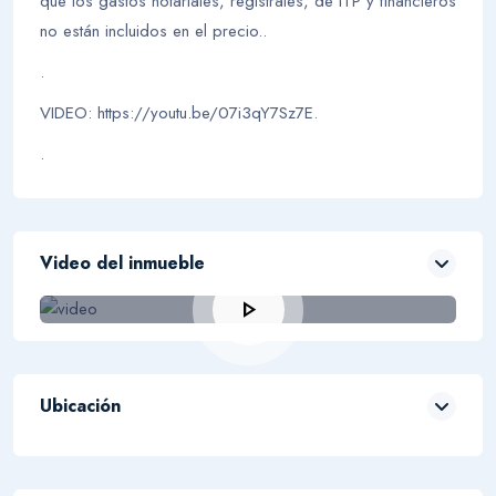
que los gastos notariales, registrales, de ITP y financieros
no están incluidos en el precio..
.
VIDEO: https://youtu.be/07i3qY7Sz7E.
.
Video del inmueble
play_arrow
Ubicación
Leaflet
| ©
OpenStreetMap
contributors