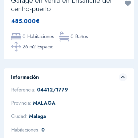
Garage en venta en Ensanche del
centro-puerto
485.000€
0 Habitaciones
0 Baños
26 m2 Espacio
Información
Referencia:
04412/1779
Provincia:
MALAGA
Ciudad:
Malaga
Habitaciones:
0