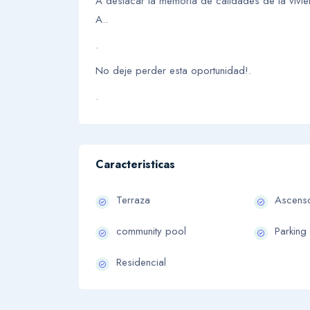
A destacar la memoria de calidades de la vivie
A..
.
No deje perder esta oportunidad!.
.
Caracteristicas
Terraza
Ascens
community pool
Parking
Residencial