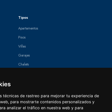
Tipos
Apartamentos
Pisos
Villas
Garajes
Chalets
Áticos
Villas de lujo
kies
Casas de pueblo
 técnicas de rastreo para mejorar tu experiencia de
Parcelas
 web, para mostrarte contenidos personalizados y
ra analizar el tráfico en nuestra web y para
Casas de campo