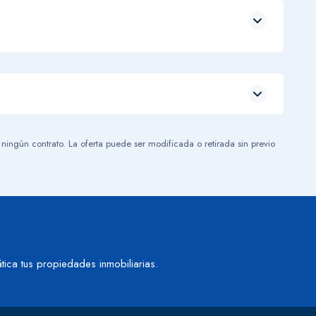
Leaflet
| ©
OpenStreetMap
contributors
 ningún contrato. La oferta puede ser modificada o retirada sin previo
tica tus propiedades inmobiliarias.