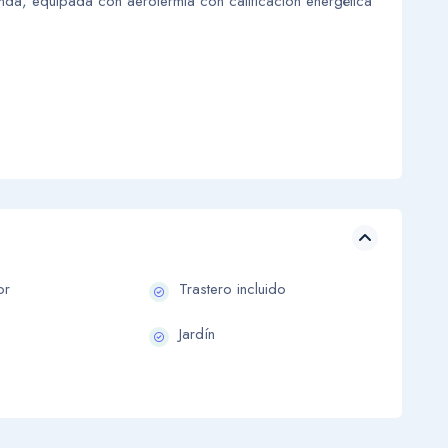
nda, equipada con aerotermia con calificación energética
or
Trastero incluido
Jardín