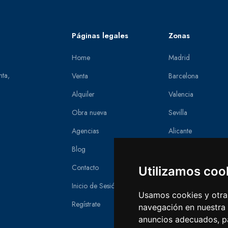
Páginas legales
Zonas
Home
Madrid
nta,
Venta
Barcelona
Alquiler
Valencia
Obra nueva
Sevilla
Agencias
Alicante
Blog
Zaragoza
Contacto
Asturias
Utilizamos coo
Inicio de Sesión
Murcia
Usamos cookies y otras
Regístrate
Málaga
navegación en nuestra
anuncios adecuados, pa
Salamanca